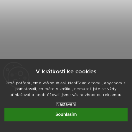
V krátkosti ke cookies
Proč potřebujeme váš souhlas? Například k tomu, abychom si
pamatovali, co máte v košíku, nemuseli jste se vždy
ARMODD Slim zlatá
přihlašovat a neobtěžovali jsme vás nevhodnou reklamou.
Skladem - ihned k odeslání
Nastavení
1 590 Kč
Souhlasím
Do košíku