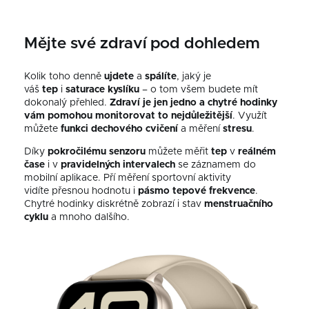
Mějte své zdraví pod dohledem
Kolik toho denně
ujdete
a
spálíte
, jaký je
váš
tep
i
saturace
kyslíku
–⁠ o tom všem budete mít
dokonalý přehled.
Zdraví je jen jedno a chytré hodinky
vám pomohou monitorovat to nejdůležitější
. Využít
můžete
funkci dechového cvičení
a měření
stresu
.
Díky
pokročilému senzoru
můžete měřit
tep
v
reálném
čase
i v
pravidelných intervalech
se záznamem do
mobilní aplikace.
Pří měření sportovní aktivity
vidíte přesnou hodnotu i
pásmo
tepové
frekvence
.
Chytré hodinky diskrétně zobrazí i stav
menstruačního
cyklu
a mnoho dalšího.