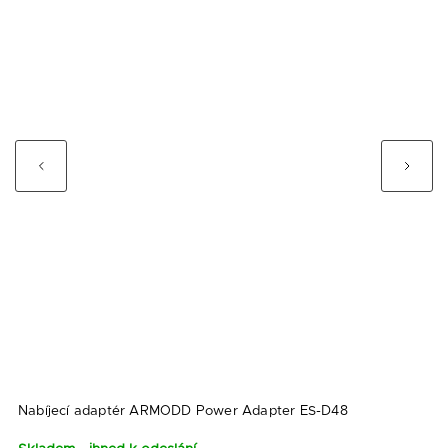
Previous
Next
C
Nabíjecí adaptér ARMODD Power Adapter ES-D48
O