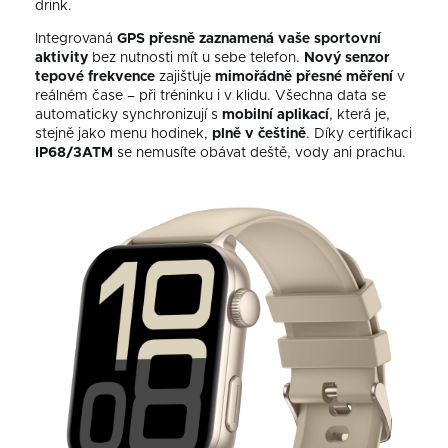
drink.
Integrovaná
GPS
přesně zaznamená vaše sportovní
aktivity
bez nutnosti mít u sebe telefon.
Nový senzor
tepové frekvence
zajišťuje
mimořádně přesné měření
v
reálném čase – při tréninku i v klidu. Všechna data se
automaticky synchronizují s
mobilní aplikací
, která je,
stejně jako menu hodinek,
plně v češtině
. Díky certifikaci
IP68/3ATM
se nemusíte obávat deště, vody ani prachu.