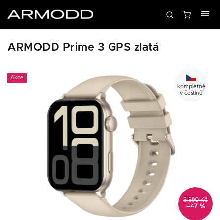
ARMODD Prime 3 GPS zlatá
Akce
kompletně
v češtině
3 390 Kč
–47 %