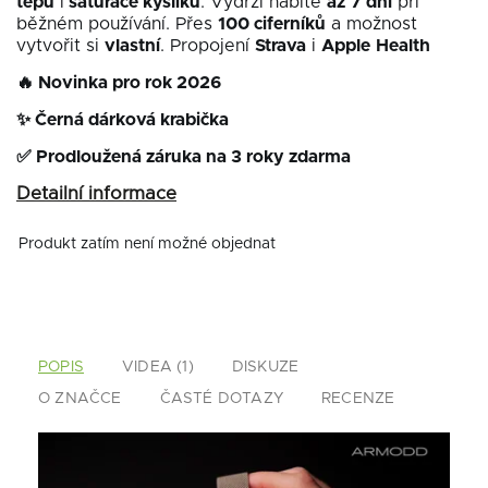
tepu
i
saturace kyslíku
. Vydrží nabité
až
7 dní
při
běžném používání. Přes
100 ciferníků
a možnost
vytvořit si
vlastní
. Propojení
Strava
i
Apple
Health
🔥
Novinka pro rok 2026
✨ Černá dárková krabička
✅ Prodloužená záruka na 3 roky zdarma
Detailní informace
Produkt zatím není možné objednat
POPIS
VIDEA (1)
DISKUZE
O ZNAČCE
ČASTÉ DOTAZY
RECENZE