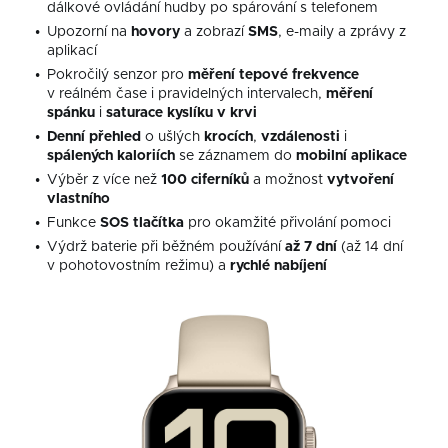
dálkové ovládání hudby po spárování s telefonem
Upozorní na
hovory
a zobrazí
SMS
, e-maily a zprávy z
aplikací
Pokročilý senzor pro
měření
tepové
frekvence
v reálném čase i pravidelných intervalech,
měření
spánku
i
saturace kyslíku v krvi
Denní přehled
o ušlých
krocích
,
vzdálenosti
i
spálených kaloriích
se záznamem do
mobilní aplikace
Výběr z více než
100
ciferníků
a možnost
vytvoření
vlastního
Funkce
SOS
tlačítka
pro okamžité přivolání pomoci
Výdrž baterie při běžném používání
až
7 dní
(až 14 dní
v pohotovostním režimu) a
rychlé
nabíjení