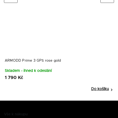
ARMODD Prime 3 GPS rose gold
A
s
Skladem - ihned k odeslání
S
1 790 Kč
1
Do košíku
Vše k nákupu