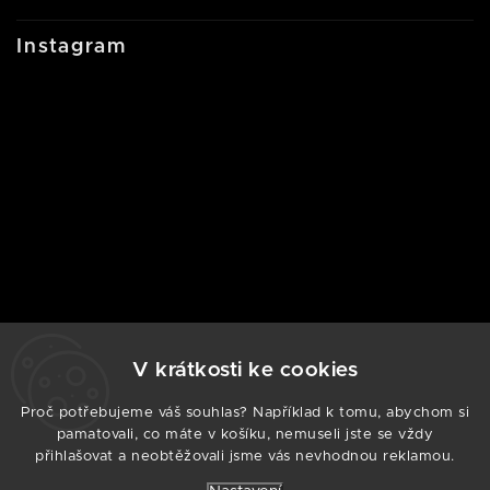
Instagram
V krátkosti ke cookies
Proč potřebujeme váš souhlas? Například k tomu, abychom si
Sledovat na Instagramu
pamatovali, co máte v košíku, nemuseli jste se vždy
přihlašovat a neobtěžovali jsme vás nevhodnou reklamou.
Copyright 2026
ARMODD.CZ
. Všechna práva
vyhrazena.