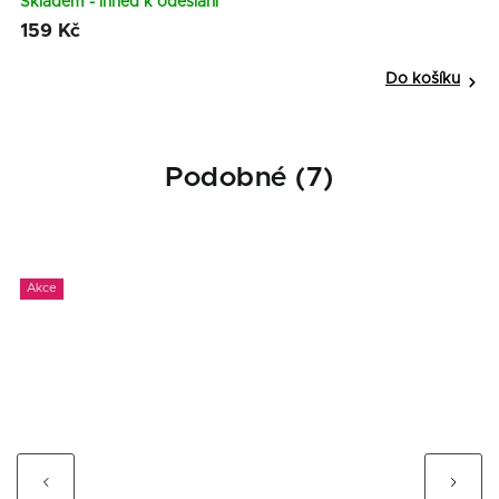
Skladem - ihned k odeslání
S
159 Kč
1
Do košíku
Podobné (7)
Akce
Previous
Next