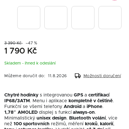
3 390 Kč
–47 %
1 790 Kč
Skladem - ihned k odeslání
Můžeme doručit do:
11.8.2026
Možnosti doručení
Chytré hodinky
s integrovanou
GPS
a
certifikací
IP68/3ATM
. Menu i aplikace
kompletně v češtině
.
Funkční se všemi telefony
Android
a
iPhone
.
1,78″
AMOLED
displej s funkcí
always-on
.
Minimalistický
unisex
design
.
Bluetooth volání
, více
než
100 sportovních
režimů, měření
kroků
,
kalorií
,