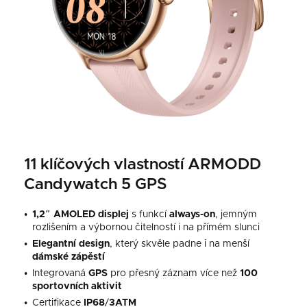
11 klíčových vlastností ARMODD
Candywatch 5 GPS
1,2″ AMOLED displej
s funkcí
always-on
, jemným
rozlišením a výbornou čitelností i na přímém slunci
Elegantní design
, který skvěle padne i na menší
dámské zápěstí
Integrovaná
GPS
pro přesný záznam více než
100
sportovních
aktivit
Certifikace
IP68
/
3ATM