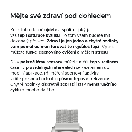
Mějte své zdraví pod dohledem
Kolik toho denně
ujdete
a
spálíte
, jaký je
váš
tep
i
saturace
kyslíku
–⁠ o tom všem budete mít
dokonalý přehled.
Zdraví je jen jedno a chytré hodinky
vám pomohou monitorovat to nejdůležitější
. Využít
můžete
funkci dechového cvičení
a měření
stresu
.
Díky
pokročilému senzoru
můžete měřit
tep
v
reálném
čase
i v
pravidelných intervalech
se záznamem do
mobilní aplikace.
Pří měření sportovní aktivity
vidíte přesnou hodnotu i
pásmo
tepové
frekvence
.
Chytré hodinky diskrétně zobrazí i stav
menstruačního
cyklu
a mnoho dalšího.