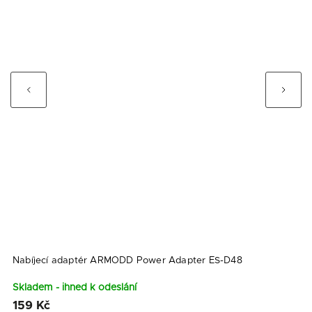
Previous
Next
Nabíjecí adaptér ARMODD Power Adapter ES-D48
O
Skladem - ihned k odeslání
S
159 Kč
1