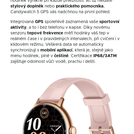
hodinek
vynikne při každé příležitosti. Ať už hledáte
stylový doplněk
nebo
praktického pomocníka
,
Candywatch 5 GPS vás nadchnou na první pohled.
Integrovaná
GPS
spolehlivě zaznamená vaše
sportovní
aktivity
, a to i bez telefonu v kapse. Díky novému
senzoru
tepové frekvence
měří hodinky váš tep v
reálném čase i v pravidelných intervalech, při cvičení i v
klidovém režimu. Veškerá data se automaticky
synchronizují s
mobilní aplikací
, která je, stejně jako
menu hodinek, plně v
češtině
. Certifikace
IP68/3ATM
zajišťuje odolnost vůči vodě, prachu i dešti.