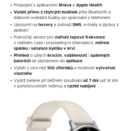
Propojení s aplikacemi
Strava
a
Apple Health
Volání přímo z chytrých hodinek
přes Bluetooth a
dálkové ovládání hudby po spárování s telefonem
Upozorní na
hovory
a zobrazí
SMS
, e-maily a zprávy z
aplikací
Pokročilý senzor pro
měření
tepové
frekvence
v reálném čase i pravidelných intervalech,
měření
spánku
i
saturace kyslíku v krvi
Přehled
o ušlých
krocích
,
vzdálenosti
i
spálených
kaloriích
se záznamem do
aplikace
Výběr z více než
100
ciferníků
a možnost
vytvoření
vlastního
Výdrž baterie při běžném používání
až
7 dní
(až 14 dní
v pohotovostním režimu) a
rychlé
nabíjení