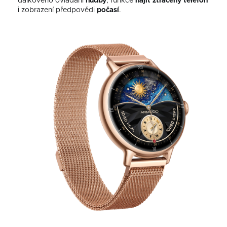
dálkového ovládání
hudby
, funkce
najít ztracený telefon
i zobrazení předpovědi
počasí
.