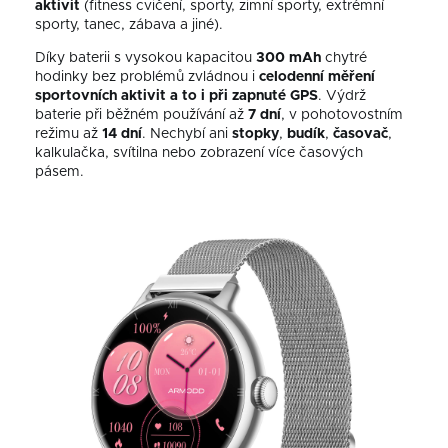
aktivit
(fitness cvičení, sporty, zimní sporty, extrémní
sporty, tanec, zábava a jiné).
Díky baterii s vysokou kapacitou
300 mAh
chytré
hodinky bez problémů zvládnou i
celodenní měření
sportovních aktivit a to i při zapnuté GPS
. Výdrž
baterie při běžném používání až
7 dní
, v pohotovostním
režimu až
14 dní
. Nechybí ani
stopky
,
budík
,
časovač
,
kalkulačka, svítilna nebo zobrazení
více
časových
pásem.