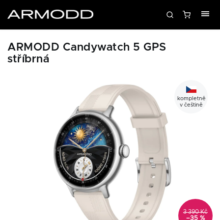
ARMODD Candywatch 5 GPS
stříbrná
kompletně
v češtině
3 390 Kč
–35 %