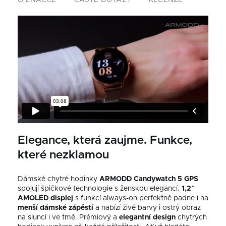
O ZNAČCE
ČASTÉ DOTAZY
RECENZE
Elegance, která zaujme. Funkce,
které nezklamou
Dámské chytré hodinky
ARMODD Candywatch 5 GPS
spojují špičkové technologie s ženskou elegancí.
1,2″
AMOLED displej
s funkcí always-on perfektně padne i na
menší dámské zápěstí
a nabízí živé barvy i ostrý obraz
na slunci i ve tmě.
Prémiový a
elegantní
design
chytrých