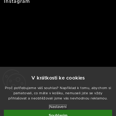
Instagram
V krátkosti ke cookies
Proč potřebujeme váš souhlas? Například k tomu, abychom si
Sledovat na Instagramu
pamatovali, co máte v košíku, nemuseli jste se vždy
přihlašovat a neobtěžovali jsme vás nevhodnou reklamou.
Copyright 2026
ARMODD.CZ
. Všechna práva
vyhrazena.
Nastavení
Vytvořil
Shoptet
| Design
Shoptak.cz
Souhlasím