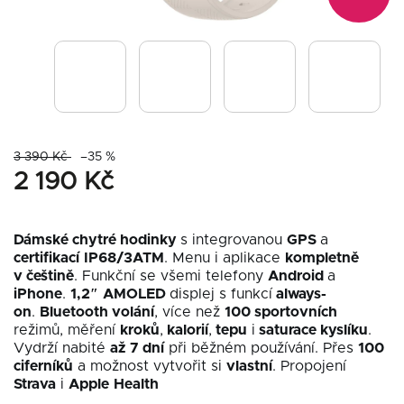
3 390 Kč
–35 %
2 190 Kč
Dámské chytré hodinky
s integrovanou
GPS
a
certifikací
IP68/3ATM
. Menu i aplikace
kompletně
v češtině
. Funkční se všemi telefony
Android
a
iPhone
.
1,2″
AMOLED
displej s funkcí
always-
on
.
Bluetooth volání
, více než
100 sportovních
režimů, měření
kroků
,
kalorií
,
tepu
i
saturace kyslíku
.
Vydrží nabité
až
7 dní
při běžném používání. Přes
100
ciferníků
a možnost vytvořit si
vlastní
. Propojení
Strava
i
Apple
Health