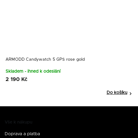
+
ARMODD Candywatch 5 GPS rose gold
A
+
Skladem - ihned k odeslání
S
2 190 Kč
2
Do košíku
Vše k nákupu
Doprava a platba