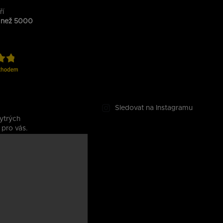
ří
 než 5000
Sledovat na Instagramu
ytrých
 pro vás.