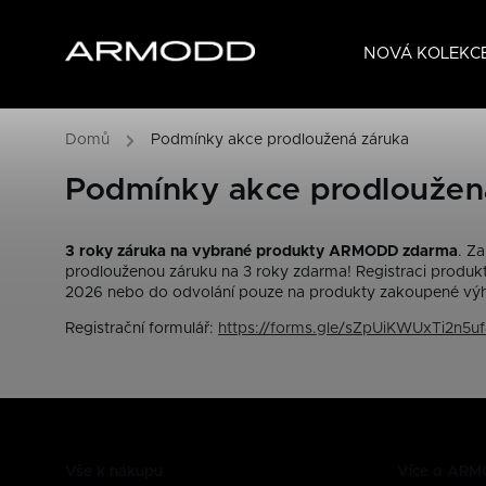
NOVÁ KOLEKCE
Domů
/
Podmínky akce prodloužená záruka
Podmínky akce prodloužen
3 roky záruka na vybrané produkty ARMODD zdarma
. Z
prodlouženou záruku na 3 roky zdarma! Registraci produktu
2026 nebo do odvolání pouze na produkty zakoupené výhra
Registrační formulář:
https://forms.gle/sZpUiKWUxTi2n5uf
Vše k nákupu
Více o AR