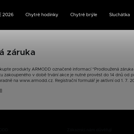
 2026
Chytré hodinky
Chytré brýle
Sluchátka
á záruka
akupte produkty ARMODD označené informací "Prodloužená záruka na 
 zakoupeného v době trvání akce je nutné provést do 14 dnů od přev
dně na www.armodd.cz. Registrační formulář je aktivní od 1. 7. 20
8
MODD
Zákazníci nám důvěřují