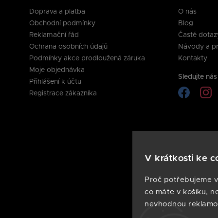
Doprava a platba
O nás
Obchodní podmínky
Blog
Reklamační řád
Časté dotaz
Ochrana osobních údajů
Návody a pr
Podmínky akce prodloužená záruka
Kontakty
Moje objednávka
Sledujte nás 
Přihlášení k účtu
Registrace zákazníka
V krátkosti ke c
Proč potřebujeme v
co máte v košíku, n
nevhodnou reklamo