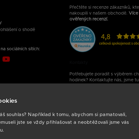
Přečtěte si recenze zákazníků, kte
nakoupili v našem obchodě.
Více
ověřených recenzí.
y
ohlášení o shodě
na sociálních sítích:
Kontakty
Potřebujete poradit s výběrem ch
hodinek? Kontaktujte nás, jsme tu
info@armodd.cz
ookies
Copyright 2026
ARMODD.CZ
. Všechna práva vyhrazena.
áš souhlas? Například k tomu, abychom si pamatovali,
Vytvořil
Shoptet
| Design
Shoptak.cz
emuseli jste se vždy přihlašovat a neobtěžovali jsme vás
u.