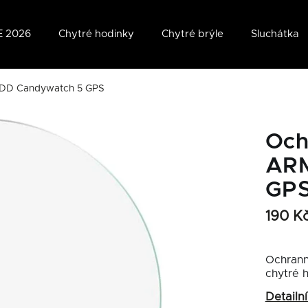
 2026
Chytré hodinky
Chytré brýle
Sluchátka
ODD Candywatch 5 GPS
Och
ARM
GP
190 K
Ochrann
chytré 
Detailn