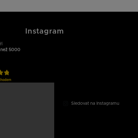
Instagram
ří
 než 5000
Sledovat na Instagramu
ytrých
 pro vás.