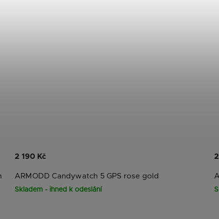
2 190 Kč
2
m
ARMODD Candywatch 5 GPS rose gold
A
Skladem - ihned k odeslání
S