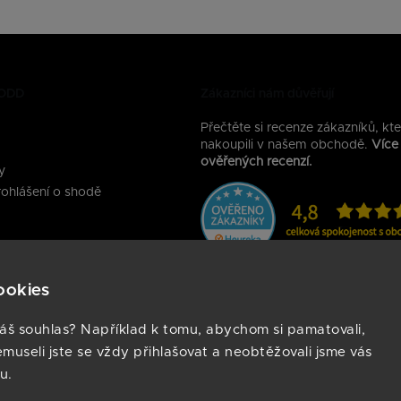
MODD
Zákazníci nám důvěřují
Přečtěte si recenze zákazníků, kte
nakoupili v našem obchodě.
Více
ověřených recenzí.
y
ohlášení o shodě
na sociálních sítích:
Kontakty
ookies
Potřebujete poradit s výběrem ch
áš souhlas? Například k tomu, abychom si pamatovali,
hodinek? Kontaktujte nás, jsme tu
emuseli jste se vždy přihlašovat a neobtěžovali jsme vás
info@armodd.cz
u.