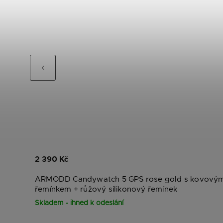
Previous
2 390 Kč
ovým
ARMODD Candywatch 5 GPS rose gold s kovový
řemínkem
+ růžový silikonový řemínek
Skladem - ihned k odeslání