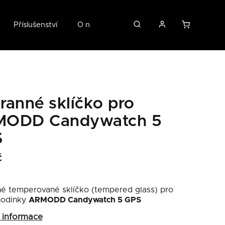
Příslušenství
O nás
ranné sklíčko pro
ODD Candywatch 5
S
č
é temperované sklíčko (tempered glass) pro
hodinky
ARMODD Candywatch 5 GPS
í informace