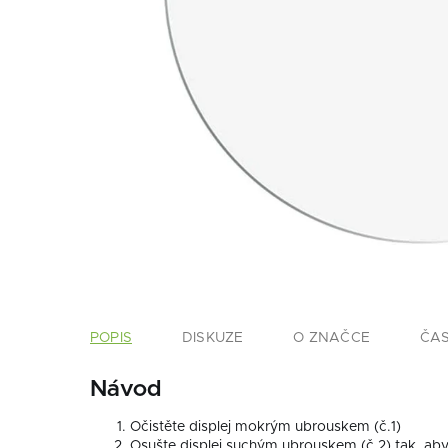
POPIS
DISKUZE
O ZNAČCE
ČA
Návod
Očistěte displej mokrým ubrouskem (č.1)
Osušte displej suchým ubrouskem (č.2) tak, aby 