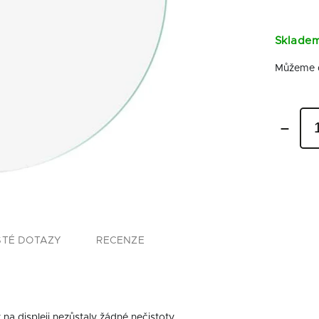
Skladem
Můžeme d
STÉ DOTAZY
RECENZE
na displeji nezůstaly žádné nečistoty