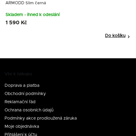
ARMODD Slim černá
A
ř
Skladem - ihned k odeslání
S
1 590 Kč
1
Do košíku
Vše k nákupu
Doprava a platba
Obchodní podmínky
Reklamační řád
Ochrana osobních údajů
Podmínky akce prodloužená záruka
Moje objednávka
Přihlášení k účtu